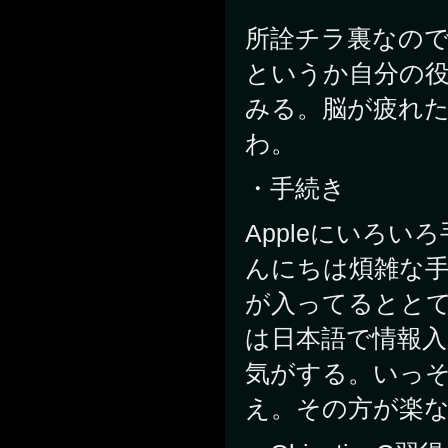
所詮チラ裏なの
というか自分の
みる。脳が疲れ
わ。
・手続き
Appleにいろ
んにちは煩雑な手
が入ってるととて
は日本語で情報
気がする。いっ
え。その方が楽