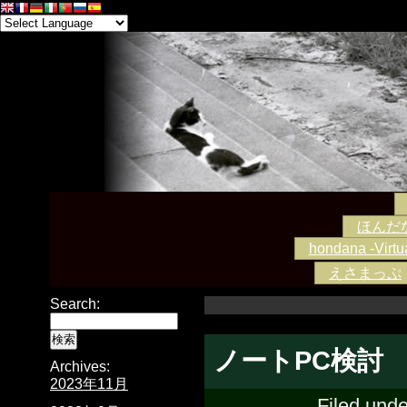
ほんだな -
hondana -Virtua
えさまっぷ
Search:
ノートPC検討
Archives:
2023年11月
Filed und