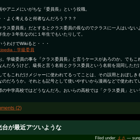
画やアニメにいがちな『委員長』という役職。
・・よく考えると何者なんだろう？？？
クラス委員長』だとするとクラス委員の長なのでクラスに一人はいない
年生か３年生なのに１年生でもいたりして。
いうわけでWikiると・・・
ikipedia：学級委員
お。学級委員の事を『クラス委員長』と言うケースがあろのか。でもこ
なんだろうけど、級長と言う名前とクラス委員という名前を混同しただ
してもこれだけメジャーに使われてるってことは、その誤用とおぼしき
なのだろうか。それとも記号として使いやすいから漫画などで使われて
際の中学高校ではどうなんだろ。おいらの高校では「クラス委員」とい
ments (2)
光台が最近アツいような
Filed under:
えさ
— sunp