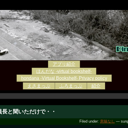
アプリ紹介
ほんだな -virtual bookshelf-
hondana -Virtual Bookshelf- Privacy policy
えさまっぷ
ふろまっぷ
紹介
員長と聞いただけで・・
Filed under:
意味なし
— sunp