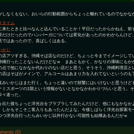
がしなくもない。おいらの行動範囲からちょっと離れているのでなかな
スタイム
に来たときと比べなんと込んでいることか！平日だったからかねえ、前
茶だけだったのでハンバーガについては変化があったのかわからんけど
店ではあったので、喜ばしくはある。
いかじ
の店アツすぎる。沖縄そば店なのだけど、ちょっと今までイメージして
沖縄行ったことないんだけどなｗ まあともかく、かなりの薄味にもか
の点で他になかなか代わりのない店だと思う。そうそう、沖縄料理店と
の店はそばがメインで、アルコールはあまり力を入れてないというのも
直みいかじはまた行く。ちょっと遠いので頻繁にはいけないと思うけど
ナミスポーツの1階という情報がないとなかなかわかりづらいと思う。
少々迷った。
を出た後ちょっと洋光台をブラブラしてみたんだけど、他にもなかなか
、しかもそこそこ客入りもあったんだよな。今後しばらく洋光台探索モ
つつ洋光台行ったらみいかじ以外行かない可能性も結構あるんだがｗ
ments (0)