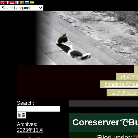
ほんだな -
hondana -Virtua
えさまっぷ
Search:
CoreserverでB
Archives:
2023年11月
Filed under: