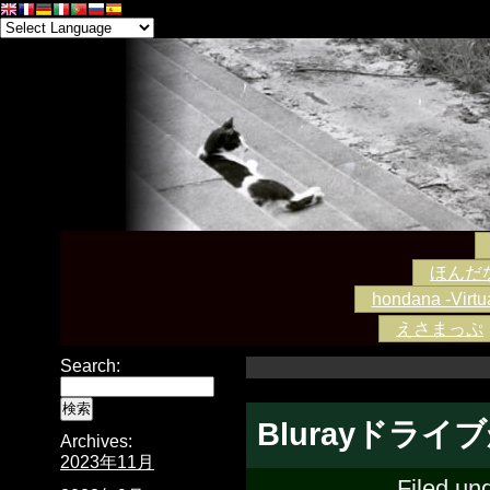
ほんだな -
hondana -Virtua
えさまっぷ
Search:
Blurayドライ
Archives:
2023年11月
Filed un