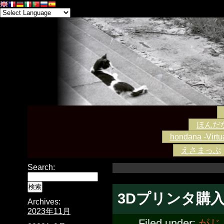
ほんだな -
hondana -Virtua
えさまっぷ
Search:
3Dプリンタ購
Archives:
2023年11月
Filed under:
がじ