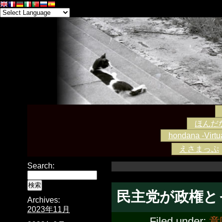
ほんだな -
hondana -Virtua
えさまっぷ
Search:
民主党が政権と
Archives:
2023年11月
Filed under:
意