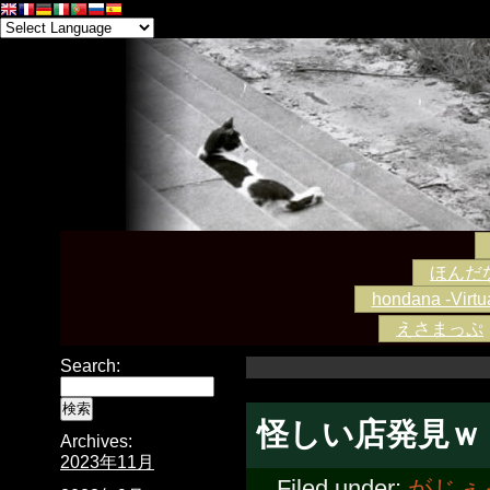
ほんだな -
hondana -Virtua
えさまっぷ
Search:
怪しい店発見ｗ
Archives:
2023年11月
Filed under:
がじぇ