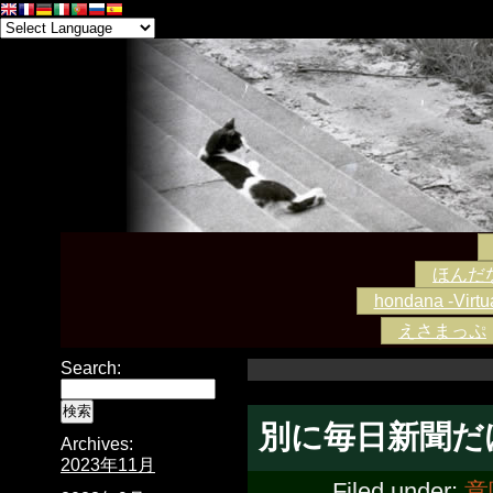
ほんだな -
hondana -Virtua
えさまっぷ
Search:
別に毎日新聞だ
Archives:
2023年11月
Filed under:
意