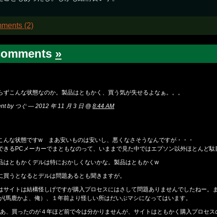
ments (2)
Comments
»
らずこんな状態なのか。製品はともかく、買う気が失せるよなぁ。。。
nt by つぐ — 2012 年 11 月 3 日 @
8:44 AM
こんな状態ですw まあ安いものは安いし、悪くなさそうなんですが・・・
ができるPCメーカーでまともなのって、いままで見た中ではエプソン以外ほとんど駄
品はともかくデルは特におかしくないかな。製品はともかくw
に買うとなるとデルは問題あるとも聞きますが。
はサイトは結構怪しげですが購入プロセスにはさして問題ありませんでしたねー。
が(馬鹿かよ、俺）、１年前より怪しい所はだいぶマシになってはいます。
まあ、買ったのが４年ほど前で今は分かりませんが、サイトはともかく購入プロセス