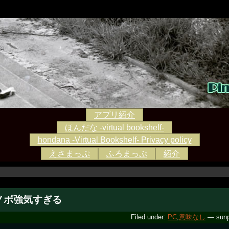
アプリ紹介
ほんだな -virtual bookshelf-
hondana -Virtual Bookshelf- Privacy policy
えさまっぷ
ふろまっぷ
紹介
ノボ強気すぎる
Filed under:
PC
,
意味なし
— sunp