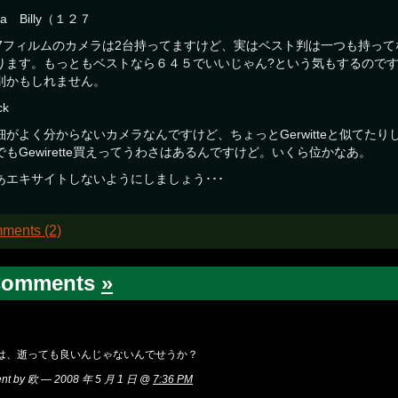
fa Billy（１２７
27フィルムのカメラは2台持ってますけど、実はベスト判は一つも持っ
ります。もっともベストなら６４５でいいじゃん?という気もするので
別かもしれません。
ck
細がよく分からないカメラなんですけど、ちょっとGerwitteと似てた
でもGewirette買えってうわさはあるんですけど。いくら位かなあ。
あエキサイトしないようにしましょう･･･
ments (2)
Comments
»
は、逝っても良いんじゃないんでせうか？
nt by 欧 — 2008 年 5 月 1 日 @
7:36 PM