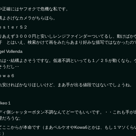
や正確にはヤフオクで危機な私です。
構よさげなカメラがちらほら。
ｅｓｔｅｒＳ２
りあえず３０００円と安いしレンジファインダーついてるし、動けばか
汗 とはいえ、検索かけて画をみたらあまり好みな描写ではなかったので
el Vollenda
れは･･結構よさそうですな。低速不調といっても１／２５が動くなら。
そうだし･･
ｏｗａ６
れ安ければかなりほしいけど、まあ手が出る値段ではないでしょうね。
rkeo１
ディ側シャッターボタン不調なんてどーでもいいです。・・これも手が
理だろうな;
てここからが本命です（まあペルケオやKowa6とかは、もし１マソく
；）