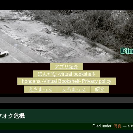
アプリ紹介
ほんだな -virtual bookshelf-
hondana -Virtual Bookshelf- Privacy policy
えさまっぷ
ふろまっぷ
紹介
フオク危機
Filed under:
写真
— sun