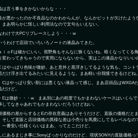
晶は言う事をきかないからな・・・
性が悪かったのか不良品なのかわからんが、なんかビットが欠けたよう
。まあ明らかに怪しい利用法なので文句もいえない。
なわけで大PCリプレースしよう・・・w
いうわけで店頭でいろいろノートの液晶みてきた。
ａｉｏFは確かにいい。視野角もそんなに狭くないね。暗くなってくる角
り変わってきちゃうので実用にならないから、実はこの液晶かなりいい
Ｅはやっぱり色味が微妙。あと意外と黒浮きしてるような気も。コント
黒だけ浮き出てるみたいに見えるような。まあ軽い分我慢できるけどね
、Cはやっぱり安い割には悪くない液晶って感じ。まあ店頭品はWXGA
晶だけど。
・Eは微妙・・・w まあ別にあの程度でもかまわないケースはいくら
事してなきゃあれでもかまわないだろうけどねい。
頭価格の差からするとEの存在意義はありそうだけど、直販の価格だと
。そして直販と店頭価格の異様な差は小売りを馬鹿にしてるレベルなの
。一番安い仕様くらいはまあ、ってとこだけど。
しにあるまじき事にSonyばっかりなのだけど、現状SONYの直販価格