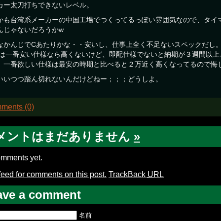
カー太刀打ちできないレベル。
かも台湾系メーカーの中国工場でつくってるっぽい雰囲気なので、タイ
んじゃないだろうかw
なかんじでCあたりかな・・安いし、仕事上全く不足ないスペックだし
Eは一番安い仕様なら高くないけど、即配仕様でないと納期が３週間以上
。一番欲しい仕様は最安の時期と比べると２万近く高くなってるので悔
いいつつ踏ん切れないんだけどねー；；；どうしよ。
ments (0)
メントはまだありません
»
mments yet.
feed for comments on this post.
TrackBack
URL
ave a comment
名前