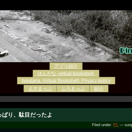
アプリ紹介
ほんだな -virtual bookshelf-
hondana -Virtual Bookshelf- Privacy policy
えさまっぷ
ふろまっぷ
紹介
っぱり、駄目だったよ
Filed under:
PC
— sunp