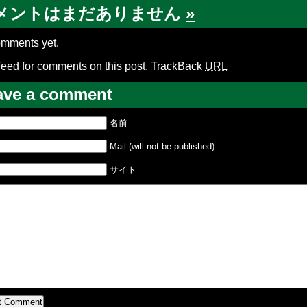
メントはまだありません
»
mments yet.
feed for comments on this post.
TrackBack
URL
ave a comment
名前
Mail (will not be published)
サイト