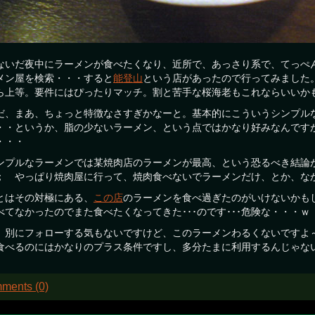
ないだ夜中にラーメンが食べたくなり、近所で、あっさり系で、てっぺ
メン屋を検索・・・すると
能登山
という店があったので行ってみました
ら上等。要件にはぴったりマッチ。割と苦手な桜海老もこれならいいか
だ、まあ、ちょっと特徴なさすぎかなーと。基本的にこういうシンプル
・・というか、脂の少ないラーメン、という点ではかなり好みなんです
・・・
ンプルなラーメンでは某焼肉店のラーメンが最高、という恐るべき結論
； やっぱり焼肉屋に行って、焼肉食べないでラーメンだけ、とか、な
とはその対極にある、
この店
のラーメンを食べ過ぎたのがいけないかも
べてなかったのでまた食べたくなってきた･･･のです･･･危険な・・・ｗ
、別にフォローする気もないですけど、このラーメンわるくないですよ
食べるのにはかなりのプラス条件ですし、多分たまに利用するんじゃな
ments (0)