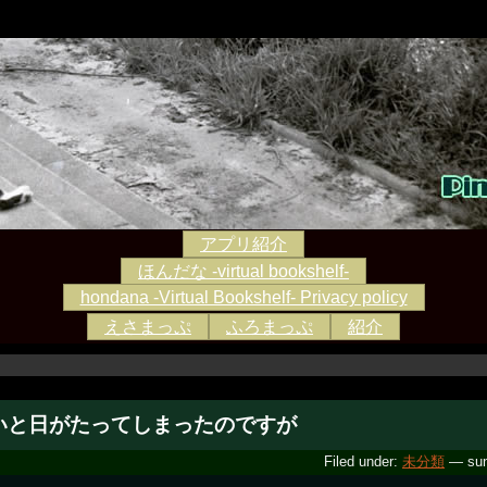
アプリ紹介
ほんだな -virtual bookshelf-
hondana -Virtual Bookshelf- Privacy policy
えさまっぷ
ふろまっぷ
紹介
いと日がたってしまったのですが
Filed under:
未分類
— sun