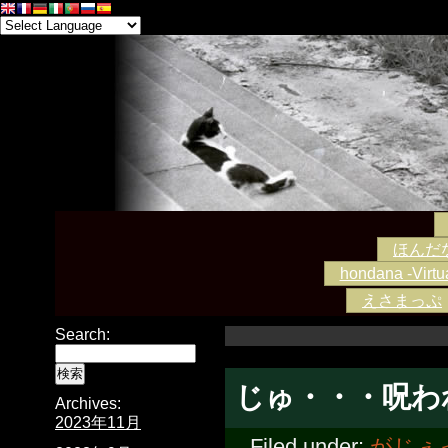
ほんだな -
hondana -Virtua
えさまっぷ
Search:
じゅ・・・呪わ
Archives:
2023年11月
Filed under:
がじぇ