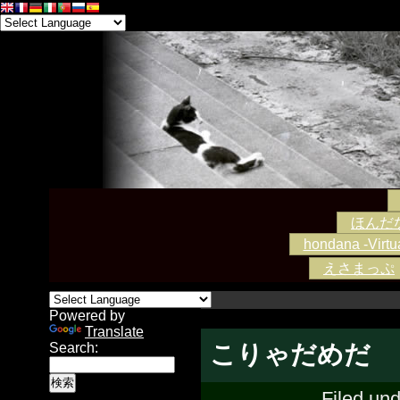
ほんだな -
hondana -Virtua
えさまっぷ
Powered by
Translate
こりゃだめだ
Search:
Filed un