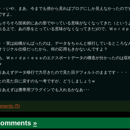
・・いや、まあ、今までも傍から見ればブログにしか見えなかったので
ですよ。
もそろそろ技術的にあの形でやっている意味がなくなってきた（という
れる上で、あの形をとっている意味がなくなってきた)ので、Ｗｏｒｄ
。
・・実は結構がんばったのは、データをちゃんと移行しているところな
オリジナル仕様だったから、何の応用もきかないんですよ？
あ、Ｗｏｒｄｐｒｅｓｓのエクスポートデータの構造が分かったのは収
ｗ
りあえずデータ移行で力尽きたので見た目デフォルトのままです・・・
との見た目に戻すのも一考ですが、どうしましょうｗ
りあえずは携帯用プラグインでも入れるかなあ･･･
ments (5)
Comments
»