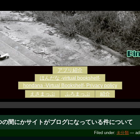
アプリ紹介
ほんだな -virtual bookshelf-
hondana -Virtual Bookshelf- Privacy policy
えさまっぷ
ふろまっぷ
紹介
つの間にかサイトがブログになっている件について
Filed under:
未分類
— ad