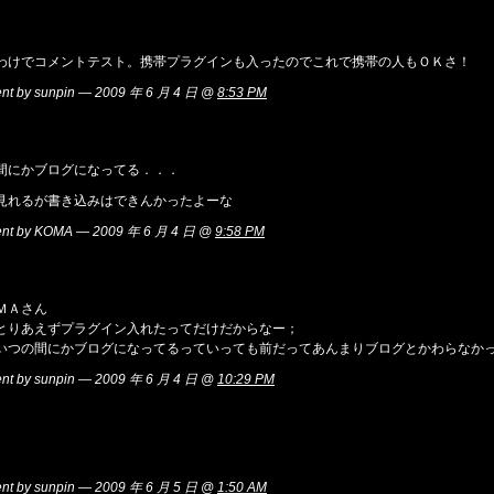
わけでコメントテスト。携帯プラグインも入ったのでこれで携帯の人もＯＫさ！
t by sunpin — 2009 年 6 月 4 日 @
8:53 PM
間にかブログになってる．．．
見れるが書き込みはできんかったよーな
nt by KOMA — 2009 年 6 月 4 日 @
9:58 PM
ＭＡさん
とりあえずプラグイン入れたってだけだからなー；
いつの間にかブログになってるっていっても前だってあんまりブログとかわらなか
t by sunpin — 2009 年 6 月 4 日 @
10:29 PM
t by sunpin — 2009 年 6 月 5 日 @
1:50 AM