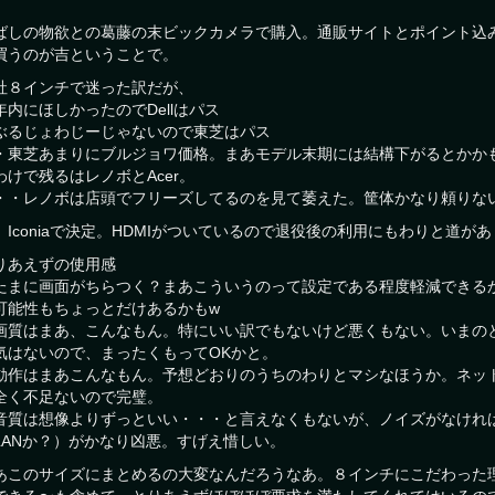
ばしの物欲との葛藤の末ビックカメラで購入。通販サイトとポイント込
買うのが吉ということで。
社８インチで迷った訳だが、
年内にほしかったのでDellはパス
ぶるじょわじーじゃないので東芝はパス
・東芝あまりにブルジョワ価格。まあモデル末期には結構下がるとかか
わけで残るはレノボとAcer。
・・レノボは店頭でフリーズしてるのを見て萎えた。筐体かなり頼りな
、Iconiaで決定。HDMIがついているので退役後の利用にもわりと道が
りあえずの使用感
たまに画面がちらつく？まあこういうのって設定である程度軽減できる
可能性もちょっとだけあるかもw
画質はまあ、こんなもん。特にいい訳でもないけど悪くもない。いまの
気はないので、まったくもってOKかと。
動作はまあこんなもん。予想どおりのうちのわりとマシなほうか。ネッ
全く不足ないので完璧。
音質は想像よりずっといい・・・と言えなくもないが、ノイズがなけれ
LANか？）がかなり凶悪。すげえ惜しい。
あこのサイズにまとめるの大変なんだろうなあ。８インチにこだわった