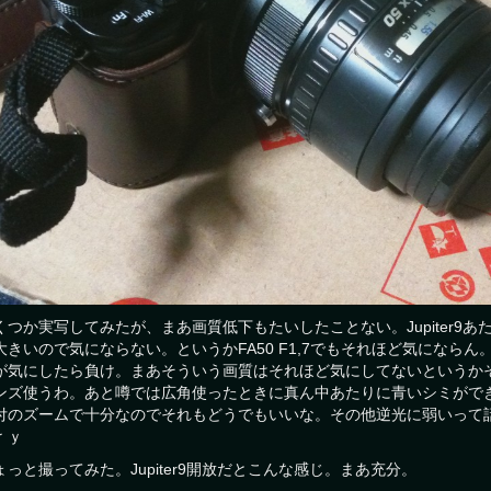
くつか実写してみたが、まあ画質低下もたいしたことない。Jupiter9
大きいので気にならない。というかFA50 F1,7でもそれほど気になら
が気にしたら負け。まあそういう画質はそれほど気にしてないというか
ンズ使うわ。あと噂では広角使ったときに真ん中あたりに青いシミがで
付のズームで十分なのでそれもどうでもいいな。その他逆光に弱いって話もあ
ｒｙ
ょっと撮ってみた。Jupiter9開放だとこんな感じ。まあ充分。