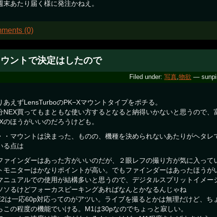
週末あたり届く様に発注かねえ。
ments (0)
マウントで決定はしたので
Filed under:
写真
,
物欲
— sunpi
りあえずLensTurboのPK−Xマウントタイプをポチる。
分NEX買ってもまともな使い方するとなると納得いかないと思うので、
EXのほうがいいのだろうけども。
・・マウントは決まった、ものの、機種を決められないあたりがヘタレであ
いる点は
ファインダーはあった方がいいのだが、２眼レフの撮り方が気に入って
トモニターはかなりポイントが高い。でもファインダーはあったほうが
マニュアルでの使用が結構多いと思うので、デジタルスプリットイメー
ソソるけどフォーカスピーキングあればなんとかなるんじゃね
E2は一応60p対応ってのがアツい。ライブを撮るとかは無理だけど、
らこの程度の機能でいける。M1は30pなのでちょっと寂しい。