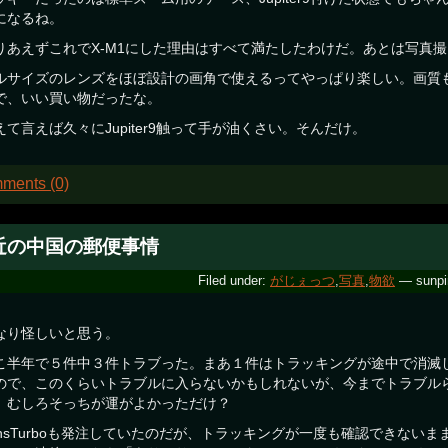
になるね。
りあえずこれでX-M1にした理由はすべて満たしたわけだ。あとは写真
ルサイズのレンズをほぼ設計の画角で使えるってやっぱり楽しい。画質
で、いい買い物だったな。
えて言えば久々にJupiter9触って手が油くさい。そんだけ。
ments (0)
近の中国の郵便事情
Filed under:
がじぇっつ
,
写真
,
物欲
— sunpi
なり怪しいと思う。
こ半年で５件中３件トラブった。まあ１件はトラッキングが途中で消滅
ので、このくらいトラブルに入らないかもしれないが、今までトラブル
。むしろそっちが運がよかっただけ？
ensTurboも発注していたのだが、トラッキングが一度も確認できない