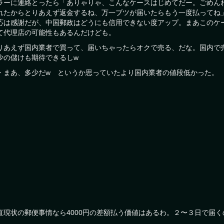
ラーに連絡とったら「ありゃりゃ、こんなケースはじめてだー。ごめん
れたからとりあえず返金するね、万一ブツが届いたらもう一度払ってね
応は感謝だが、中国郵政はどうにも信用できない度アップ。まあこのケ
て代理店の可能性もあるんだけども。
りあえず国内業者で買って、届いちゃったらオクで売る、だな。国内で
少の儲けも期待できるしw
・まあ、多少だw というか思っていたより国内業者の値段低かった。
直現状の郵便事情なら4000円の差額払う価値はあるわ。２〜３日で届