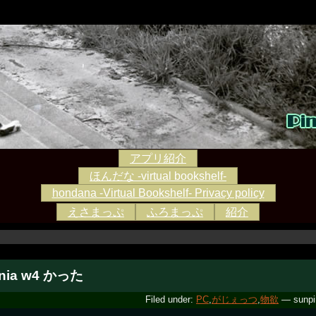
アプリ紹介
ほんだな -virtual bookshelf-
hondana -Virtual Bookshelf- Privacy policy
えさまっぷ
ふろまっぷ
紹介
onia w4 かった
Filed under:
PC
,
がじぇっつ
,
物欲
— sunpi