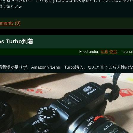
できる〜も含めて、とりあえずほぼほぼ要求を満たしてくれてはいるの
戦う気だとw
ments (0)
ns Turbo到着
Filed under:
写真
,
物欲
— sunpi
局我慢が足りず、AmazonでLens Turbo購入。なんと言うこらえ性の