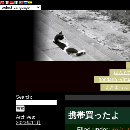
ほんだな -
hondana -Virtua
えさまっぷ
Search:
携帯買ったよ
Archives:
2023年11月
Filed under:
がじ