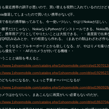
うも最近携帯の調子が悪いので、買い替えを視野に入れているのだけど
okia撤退してしまったので買いたい携帯がない(汗。
頭で各社の携帯触ってみても、今一使いづらい。やはりNokiaがほしい
い勝手だけじゃない、NokiaならPythonがインストールできる。Nokia用
て、携帯用アプリとしてやりたいことは大抵できる。・・速度面で出来
ばQR読み込みとか、その程度なら作れる。（まあその類はわざわざ作ら
あ、そうなるとフルキーボードとかも欲しくなる、が、やはりメモ撮り
ちら優先で・・・AFのカメラが付いてる機種・・
いうことと値段を考えると、
tp://www.1shopmobile.com/catalog.php/1shopmobile.com/ct/pd130701
tp://www.1shopmobile.com/catalog.php/1shopmobile.com/dt/pd192952
のどちらかになるか。ちょっと予算オーバーになるが
tp://www.1shopmobile.com/catalog.php/1shopmobile.com/dt/pd196092
カメラはかなりいい。まあこんなに画質がいい必要もないのだが。
tp://www.1shopmobile.com/catalog.php/1shopmobile.com/dt/pd186370