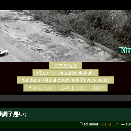
アプリ紹介
ほんだな -virtual bookshelf-
hondana -Virtual Bookshelf- Privacy policy
えさまっぷ
ふろまっぷ
紹介
帯調子悪い;
Filed under:
がじぇっつ
— sun