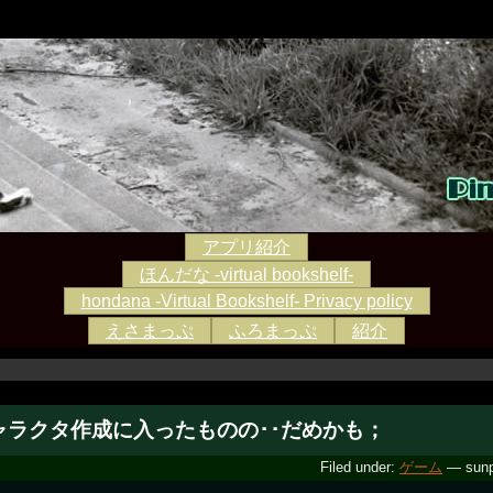
アプリ紹介
ほんだな -virtual bookshelf-
hondana -Virtual Bookshelf- Privacy policy
えさまっぷ
ふろまっぷ
紹介
ャラクタ作成に入ったものの･･だめかも；
Filed under:
ゲーム
— sunp