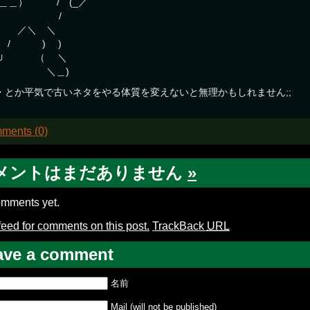
＿＿＿） / (_／
| /
 ／＼ ＼
 / ) )
∪ （ ＼
＼＿)
・とか平気で古いネタをやる体質を変えないと無理かもしれません;;
ments (0)
メントはまだありません
»
mments yet.
feed for comments on this post.
TrackBack
URL
ave a comment
名前
Mail (will not be published)