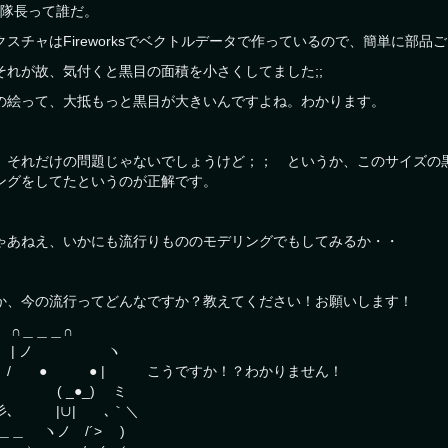
･･隊長って誰だ。
クスチャはFireworksでベクトルデータで作っているので、簡単に部
･それが故、気付くと黒目の面積を小さくしてました;;
の絵って、大抵もっと黒目が大きいんですよね。わかります。
、それだけの問題じゃないでしょうけど；； というか、このサイズの
ングをしてたというのが正解です。
ゃあねえ、いかにも流行りもののモデリングでもしてみるか・・
か、今の流行ってどんなですか？教えてください！お願いします！
＿＿＿∩
| ノ ヽ
 ● ● | こうですか！？わかりません！
 ( _●_) ミ
､ |∪| ､｀＼
 ＿＿ ヽノ /´> )