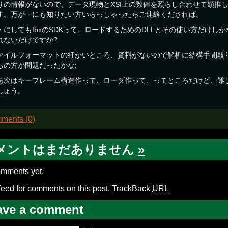
りの情報がないので、データ現物とXSI上の数値を照らし合わせて類推
す。万が一にも知りたい方いらっしゃったらご連絡くだされば。
・にしてもfbxのSDKって、ロードするためのDLLとその使い方だけし
れないだけですか?
ァイルフォーマットの細かいところ、資料がないので解析に結構手間取りま
ちの方が問題だったかな;
あ次はキーフレーム構造作って、ローダ作って、ってところだけど、難
しょう。
ments (0)
メントはまだありません
»
mments yet.
feed for comments on this post.
TrackBack
URL
ave a comment