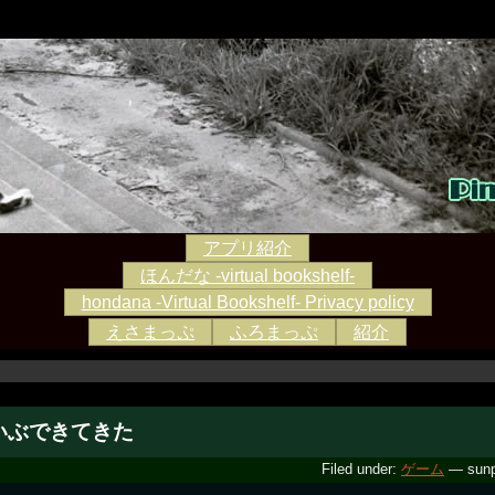
アプリ紹介
ほんだな -virtual bookshelf-
hondana -Virtual Bookshelf- Privacy policy
えさまっぷ
ふろまっぷ
紹介
いぶできてきた
Filed under:
ゲーム
— sunp