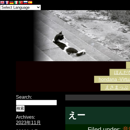
ほんだな -
hondana -Virtua
えさまっぷ
Search:
えー
Archives:
2023年11月
Filed under:
意